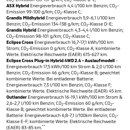
2
2
ASX Hybrid
Energieverbrauch 4,4 l/100 km Benzin; CO
-
2
Emission 99-100 g/km; CO
-Klasse C;
2
Grandis Mildhybrid
Energieverbrauch 5,9-6,1 l/100 km
Benzin; CO
-Emission 134-138 g/km; CO
-Klasse D-E;
2
2
Grandis Hybrid
Energieverbrauch 4,3-4,4 l/100 km Benzin;
CO
-Emission 98-101 g/km; CO
-Klasse C;
2
2
Eclipse Cross
Energieverbrauch 16,7-17,1 kWh/100 km
Strom; CO
-Emission 0 g/km; CO
-Klasse A; kombinierte
2
2
Werte. Elektrische Reichweite (EAER) 615-627 km.
Eclipse Cross Plug-in Hybrid 4WD 2.4 - Auslaufmodell
-
Energieverbrauch 17,5 kWh/100 km Strom & 2,0 l/100 km
Benzin; CO
-Emission 46 g/km; CO
-Klasse B; gewichtet
2
2
kombinierte Werte. Bei entladener Batterie:
Energieverbrauch 7,3 l/100 km Benzin; CO
-Klasse F;
2
kombinierte Werte. Elektrische Reichweite (EAER) 45 km.
Outlander
Energieverbrauch 16-19,1 kWh/100 km Strom &
2,6-2,7 l/100 km Benzin; CO
-Emission 60 g/km; CO
-
2
2
Klasse B; gewichtet kombinierte Werte. Bei entladener
Batterie: Energieverbrauch 6,8-7,1 l/100km Benzin; CO
-
2
Klasse E-F; kombinierte Werte. Elektrische Reichweite
**
(EAER) 83-85 km.