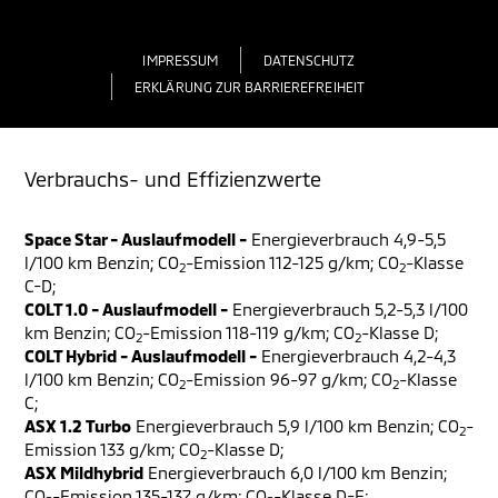
IMPRESSUM
DATENSCHUTZ
ERKLÄRUNG ZUR BARRIEREFREIHEIT
Verbrauchs- und Effizienzwerte
Space Star - Auslaufmodell -
Energieverbrauch 4,9-5,5
l/100 km Benzin; CO
-Emission 112-125 g/km; CO
-Klasse
2
2
C-D;
COLT 1.0 - Auslaufmodell -
Energieverbrauch 5,2-5,3 l/100
km Benzin; CO
-Emission 118-119 g/km; CO
-Klasse D;
2
2
COLT Hybrid - Auslaufmodell -
Energieverbrauch 4,2-4,3
l/100 km Benzin; CO
-Emission 96-97 g/km; CO
-Klasse
2
2
C;
ASX 1.2 Turbo
Energieverbrauch 5,9 l/100 km Benzin; CO
-
2
Emission 133 g/km; CO
-Klasse D;
2
ASX Mildhybrid
Energieverbrauch 6,0 l/100 km Benzin;
CO
-Emission 135-137 g/km; CO
-Klasse D-E;