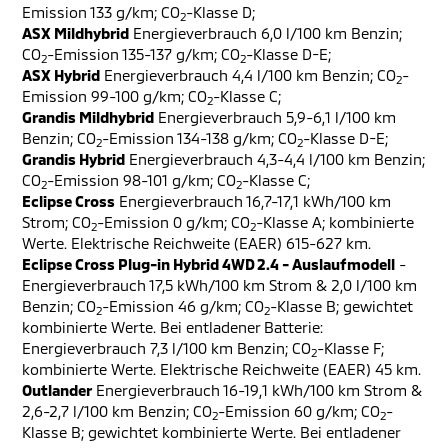
Emission 133 g/km; CO
-Klasse D;
2
ASX Mildhybrid
Energieverbrauch 6,0 l/100 km Benzin;
CO
-Emission 135-137 g/km; CO
-Klasse D-E;
2
2
ASX Hybrid
Energieverbrauch 4,4 l/100 km Benzin; CO
-
2
Emission 99-100 g/km; CO
-Klasse C;
2
Grandis Mildhybrid
Energieverbrauch 5,9-6,1 l/100 km
Benzin; CO
-Emission 134-138 g/km; CO
-Klasse D-E;
2
2
Grandis Hybrid
Energieverbrauch 4,3-4,4 l/100 km Benzin;
CO
-Emission 98-101 g/km; CO
-Klasse C;
2
2
Eclipse Cross
Energieverbrauch 16,7-17,1 kWh/100 km
Strom; CO
-Emission 0 g/km; CO
-Klasse A; kombinierte
2
2
Werte. Elektrische Reichweite (EAER) 615-627 km.
Eclipse Cross Plug-in Hybrid 4WD 2.4 - Auslaufmodell
-
Energieverbrauch 17,5 kWh/100 km Strom & 2,0 l/100 km
Benzin; CO
-Emission 46 g/km; CO
-Klasse B; gewichtet
2
2
kombinierte Werte. Bei entladener Batterie:
Energieverbrauch 7,3 l/100 km Benzin; CO
-Klasse F;
2
kombinierte Werte. Elektrische Reichweite (EAER) 45 km.
Outlander
Energieverbrauch 16-19,1 kWh/100 km Strom &
2,6-2,7 l/100 km Benzin; CO
-Emission 60 g/km; CO
-
2
2
Klasse B; gewichtet kombinierte Werte. Bei entladener