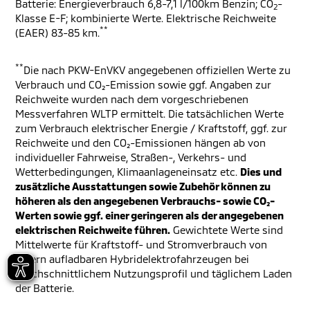
Batterie: Energieverbrauch 6,8-7,1 l/100km Benzin; CO
-
2
Klasse E-F; kombinierte Werte. Elektrische Reichweite
**
(EAER) 83-85 km.
**
Die nach PKW-EnVKV angegebenen offiziellen Werte zu
Verbrauch und CO₂-Emission sowie ggf. Angaben zur
Reichweite wurden nach dem vorgeschriebenen
Messverfahren WLTP ermittelt. Die tatsächlichen Werte
zum Verbrauch elektrischer Energie / Kraftstoff, ggf. zur
Reichweite und den CO₂-Emissionen hängen ab von
individueller Fahrweise, Straßen-, Verkehrs- und
Wetterbedingungen, Klimaanlageneinsatz etc.
Dies und
zusätzliche Ausstattungen sowie Zubehör können zu
höheren als den angegebenen Verbrauchs- sowie CO₂-
Werten sowie ggf. einer geringeren als der angegebenen
elektrischen Reichweite führen.
Gewichtete Werte sind
Mittelwerte für Kraftstoff- und Stromverbrauch von
extern aufladbaren Hybridelektrofahrzeugen bei
durchschnittlichem Nutzungsprofil und täglichem Laden
der Batterie.